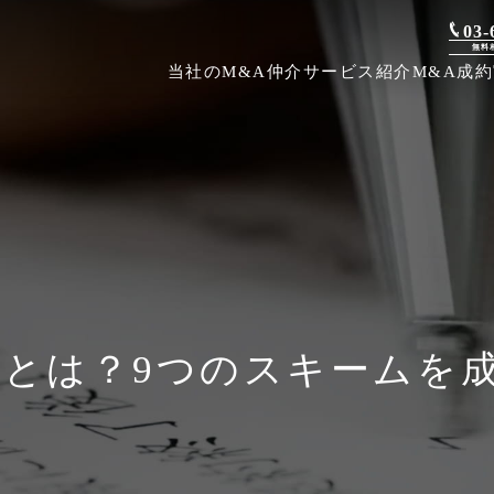
03-
無料
当社のM&A仲介
サービス紹介
M&A成
法とは？9つのスキームを