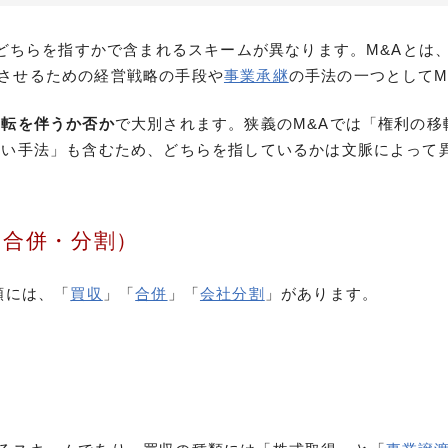
らを指すかで含まれるスキームが異なります。M&Aとは、英語の「Me
させるための経営戦略の手段や
事業承継
の手法の一つとしてM
移転を伴うか否か
で大別されます。狭義のM&Aでは「権利の
ない手法」も含むため、どちらを指しているかは文脈によって
・合併・分割）
類には、「
買収
」「
合併
」「
会社分割
」があります。