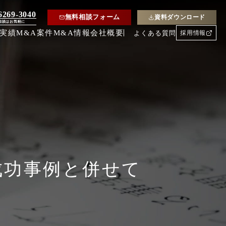
6269-3040
無料相談フォーム
資料ダウンロード
相談はお気軽に
約実績
M&A案件
M&A情報
会社概要
よくある質問
採用情報
成功事例と併せて