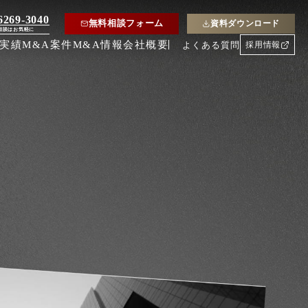
6269-3040
無料相談フォーム
資料ダウンロード
相談はお気軽に
約実績
M&A案件
M&A情報
会社概要
よくある質問
採用情報