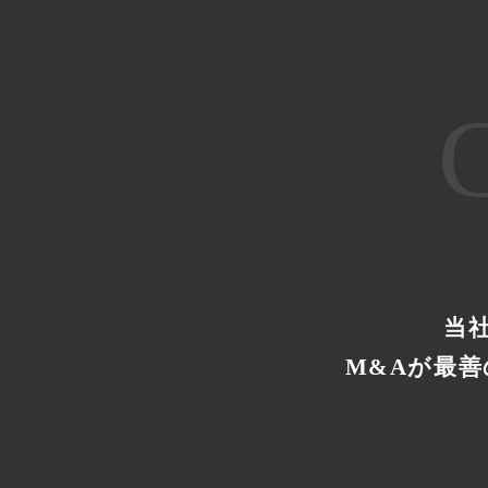
当
M&Aが最