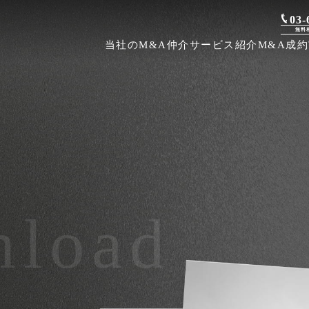
03-
無料
当社のM&A仲介
サービス紹介
M&A成
load