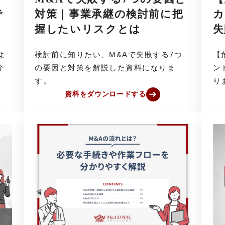
で
対策｜事業承継の検討前に把
カ
握したいリスクとは
失
よ
検討前に知りたい、M&Aで失敗する7つ
【
介
の要因と対策を解説した資料になりま
ン
す。
り
資料をダウンロードする