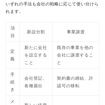
いずれの手法も会社の戦略に応じて使い分けら
れます。
項
新設分割
事業譲渡
目
新たに会社
既存の事業を他の
定
を設立する
会社に譲渡するこ
義
こと
と
手
会社登記、
契約書の締結、許
続
各種届出
認可の移転
き
メ