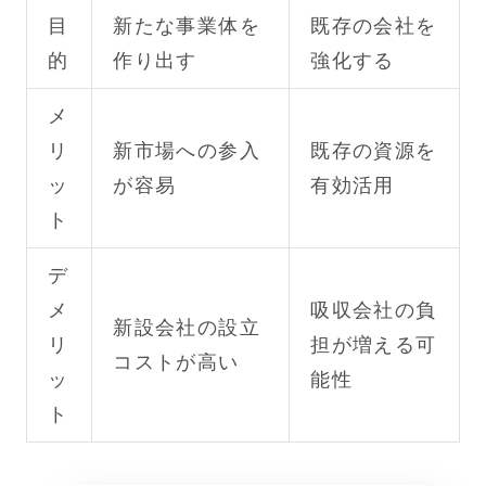
目
新たな事業体を
既存の会社を
的
作り出す
強化する
メ
リ
新市場への参入
既存の資源を
ッ
が容易
有効活用
ト
デ
メ
吸収会社の負
新設会社の設立
リ
担が増える可
コストが高い
ッ
能性
ト