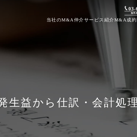
03-
無料
当社のM&A仲介
サービス紹介
M&A成
発生益から仕訳・会計処