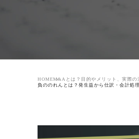
HOME
M&Aとは？目的やメリット、実際の
負ののれんとは？発生益から仕訳・会計処