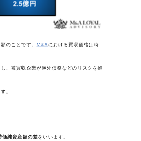
差額のことです。
M&A
における買収価格は時
かし、被買収企業が簿外債務などのリスクを抱
ます。
時価純資産額の差
をいいます。