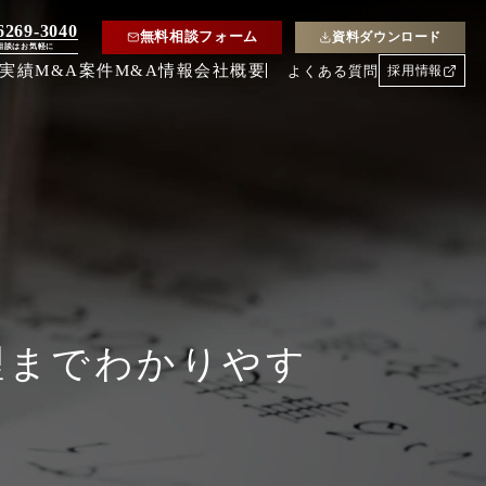
6269-3040
無料相談フォーム
資料ダウンロード
相談はお気軽に
約実績
M&A案件
M&A情報
会社概要
よくある質問
採用情報
理までわかりやす