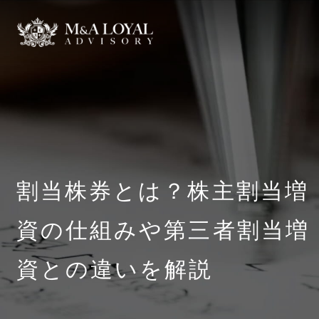
割当株券とは？株主割当増
資の仕組みや第三者割当増
資との違いを解説