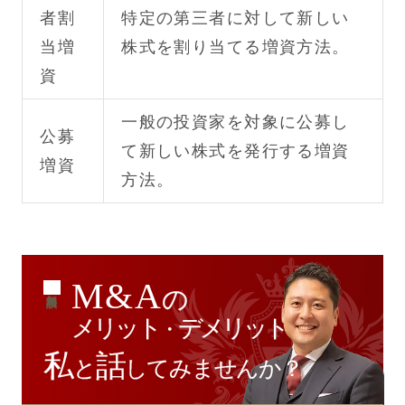
者割
特定の第三者に対して新しい
当増
株式を割り当てる増資方法。
資
一般の投資家を対象に公募し
公募
て新しい株式を発行する増資
増資
方法。
M&A
の
無料相談
メリット
デメリット
・
私
話
と
してみませんか？