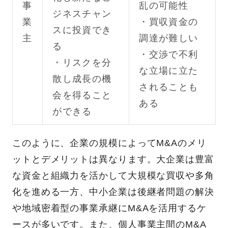
事
乱の可能性
ジネスチャン
業
・買収資金の
スに投資でき
主
調達が難しい
る
・交渉で不利
・リスクを分
な立場に立た
散し成長の機
されることも
会を得ること
ある
ができる
このように、企業の規模によってM&Aのメリ
ットとデメリットは異なります。大企業は豊富
な資金と組織力を活かして大規模な買収や多角
化を進める一方、中小企業は後継者問題の解決
や地域密着型の事業承継にM&Aを活用するケ
ースが多いです。また、個人事業主間のM&A