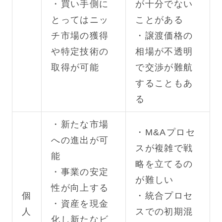
・買い手側に
が十分でない
とってはニッ
ことがある
チ市場の獲得
・譲渡価格の
や特定技術の
相場が不透明
取得が可能
で交渉が難航
することもあ
る
・新たな市場
・M&Aプロセ
への進出が可
スが複雑で戦
能
略を立てるの
・事業の安定
が難しい
性が向上する
個
・統合プロセ
・資産を現金
人
スでの初期混
化し新たなビ