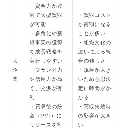
・資金力が豊
富で大型買収
・買収コスト
が可能
が高額になる
・多角化や新
ことが多い
規事業の獲得
・組織文化の
で成長戦略を
違いによる統
大
実行しやすい
合の難しさ
企
・ブランド力
・規模が大き
業
や信用力が高
いため意思決
く、交渉が有
定に時間がか
利
かる
・買収後の統
・買収失敗時
合（PMI）に
の影響が大き
リソースを割
い