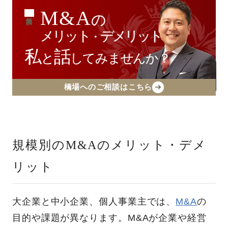
M&A
の
無料相談
メリット
デメリット
・
私
話
と
してみませんか？
橋場へのご相談はこちら
規模別のM&Aのメリット・デメ
リット
大企業と中小企業、個人事業主では、
M&A
の
目的や課題が異なります。M&Aが企業や経営