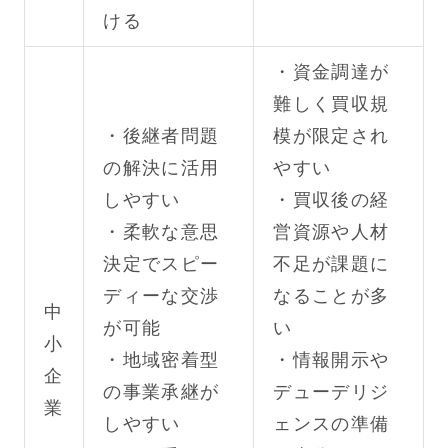
ける
・資金調達が
難しく買収規
・後継者問題
模が限定され
の解決に活用
やすい
しやすい
・買収後の経
・柔軟な意思
営資源や人材
決定でスピー
不足が課題に
ディーな交渉
なることが多
中
が可能
い
小
・地域密着型
・情報開示や
企
の事業承継が
デューデリジ
業
しやすい
ェンスの準備