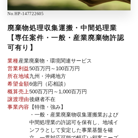
No.
HP-147722605
廃棄物処理収集運搬・中間処理業
【専任案件・一般・産業廃棄物許認
可有り】
業種
産業廃棄物・環境関連サービス
営業利益
50百万円～100百万円
所在地域
九州・沖縄地方
希望金額
6億円（応相談）
概算売上
500百万円～1,000百万円
譲渡理由
後継者不在
事業内容
【特徴・強み】
・一般・産業廃棄物収集運搬業および
中間処理業の許認可を保有し、地域イ
ンフラとして安定した事業基盤を確
立。一貫対応可能で幅広い顧客ニーズ