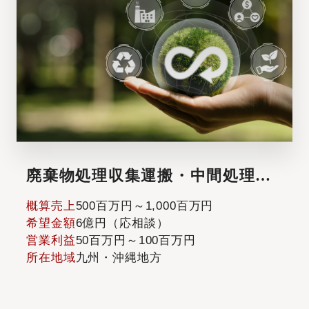
廃棄物処理収集運搬・中間処理業
【専任案件・一般・産業廃棄物許
概算売上
500百万円～1,000百万円
認可有り】
希望金額
6億円（応相談）
営業利益
50百万円～100百万円
所在地域
九州・沖縄地方