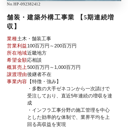
No.
HP-092382412
舗装・建築外構工事業 【5期連続増
収】
業種
土木・舗装工事
営業利益
100百万円～200百万円
所在地域
近畿地方
希望金額
応相談
概算売上
500百万円～1,000百万円
譲渡理由
後継者不在
事業内容
【特徴・強み】
・多数の大手ゼネコンから一次請けで
受注しており、直近5年連続の増収を達
成
・インフラ工事分野の施工管理を中心
とした効率的な体制で、業界平均を上
回る高収益を実現