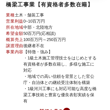
橋梁工事業【有資格者多数在籍】
業種
土木・舗装工事
営業利益
0~10百万円
所在地域
中部・北陸地方
希望金額
50百万円(応相談)
概算売上
100百万円～250百万円
譲渡理由
後継者不在
事業内容
【特徴・強み】
・1級土木施工管理技士をはじめとする
有資格者が多数在籍し、多様な施工に
対応
・地域での高い信頼を背景とした官公
庁・自治体との継続受注体制を構築
・1級河川工事にも対応可能な高度な橋
梁工事技術と豊富な優良表彰実績を保
有