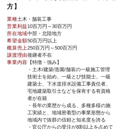
方】
業種
土木・舗装工事
営業利益
10百万円～30百万円
所在地域
中部・北陸地方
希望金額
50百万円以上
概算売上
250百万円～500百万円
譲渡理由
後継者不在
事業内容
【特徴・強み】
・土木/建築/造園/舗装の一級施工管理
技術士を始め、一級とび技能士、一級
建築士、下水道排水設備工事責任者、
宅地建築取引士などを保有する有資格
者が在籍
・長年の業歴から成る、多種多様の施
工実績と、地域密着型の事業形態から
地域内で抜群の信頼と知名度を誇る
・官公庁からの受注が8割以上を占めて