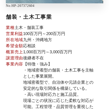
No.
HP-207372604
舗装・土木工事業
業種
土木・舗装工事
営業利益
100百万円～200百万円
所在地域
九州・沖縄地方
希望金額
応相談
概算売上
1,000百万円～3,000百万円
譲渡理由
後継者不在
事業内容
【特徴・強み】
・地域密着型の舗装・土木工事を主軸
とした事業展開。
地域密着型で、自治体や元請企業との
安定的な取引関係を構築している。
・高い現場対応力と施工品質。
現場ごとの状況に応じた柔軟な対応が
可能。工程管理・品質管理を重視した