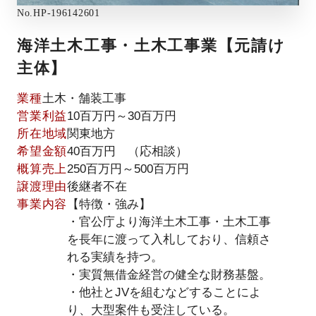
No.
HP-196142601
海洋土木工事・土木工事業【元請け
主体】
業種
土木・舗装工事
営業利益
10百万円～30百万円
所在地域
関東地方
希望金額
40百万円 （応相談）
概算売上
250百万円～500百万円
譲渡理由
後継者不在
事業内容
【特徴・強み】
・官公庁より海洋土木工事・土木工事
を長年に渡って入札しており、信頼さ
れる実績を持つ。
・実質無借金経営の健全な財務基盤。
・他社とJVを組むなどすることによ
り、大型案件も受注している。