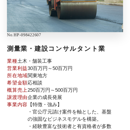
No.
HP-098422607
測量業・建設コンサルタント業
業種
土木・舗装工事
営業利益
30百万円～50百万円
所在地域
関東地方
希望金額
応相談
概算売上
250百万円～500百万円
譲渡理由
企業の成長発展
事業内容
【特徴・強み】
・官公庁元請け案件を軸とした、基盤
の強固なビジネスモデルを構築。
・経験豊富な技術者と有資格者が多数