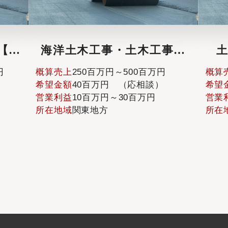
海洋土木工事・土木工事業
土木工
【元請け主体】
数
概算売上
250百万円～500百万円
概算売上
25
希望金額
40百万円 （応相談）
希望金額
50
営業利益
10百万円～30百万円
営業利益
10
所在地域
関東地方
所在地域
中部