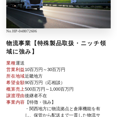
No.
HP-048072606
物流事業【特殊製品取扱・ニッチ領
域に強み】
業種
運送
営業利益
10百万円～30百万円
所在地域
近畿地方
希望金額
90百万円（応相談）
概算売上
500百万円～1,000百万円
譲渡理由
後継者不在
事業内容
【特徴・強み】
・関西地方に物流拠点と倉庫機能を有
し、保管から配送まで一貫した物流サ