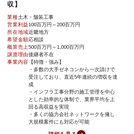
収】
業種
土木・舗装工事
営業利益
100百万円～200百万円
所在地域
近畿地方
希望金額
応相談
概算売上
500百万円～1,000百万円
譲渡理由
後継者不在
事業内容
【特徴・強み】
・多数の大手ゼネコンから一次請けで
受注しており、直近5年連続の増収を達
成
・インフラ工事分野の施工管理を中心
とした効率的な体制で、業界平均を上
回る高収益を実現
・多くの協力会社ネットワークを擁し
大規模案件にも対応が可能