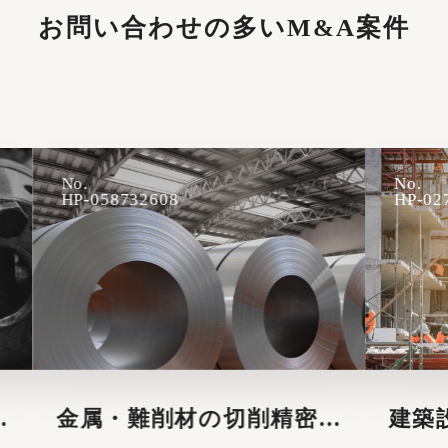
お問い合わせの多いM&A案件
No.
No.
HP-058732608
HP-027982606
金属・難削材の切削精密加
建築設計会