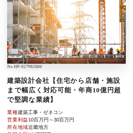
No.
HP-027982606
建築設計会社【住宅から店舗・施設
まで幅広く対応可能・年商10億円超
で堅調な業績】
業種
建築工事・ゼネコン
営業利益
10百万円～30百万円
所在地域
近畿地方