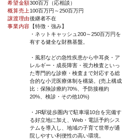
希望金額
300百万（応相談）
概算売上
100百万円～250百万円
譲渡理由
後継者不在
事業内容
【特徴・強み】
・ネットキャッシュ200～250百万円を
有する健全な財務基盤。
・風邪などの急性疾患から中耳炎・ア
レルギー・成長障害・視力検査といっ
た専門的な診療・検査まで対応する総
合的な小児医療体制を構築。(売上構成
比：保険診療約70%、予防接種約
20%、検診・その他10%)
・JR駅徒歩圏内で駐車場10台を完備す
る好立地に加え、Web・電話予約シス
テムを導入し、地域の子育て世帯が通
院しやすい利便性の高い環境。