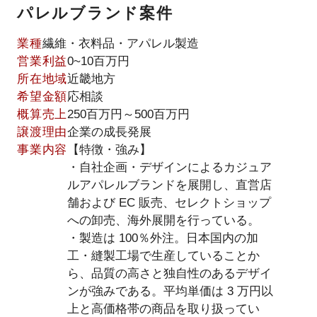
パレルブランド案件
業種
繊維・衣料品・アパレル製造
営業利益
0~10百万円
所在地域
近畿地方
希望金額
応相談
概算売上
250百万円～500百万円
譲渡理由
企業の成長発展
事業内容
【特徴・強み】
・自社企画・デザインによるカジュア
ルアパレルブランドを展開し、直営店
舗および EC 販売、セレクトショップ
への卸売、海外展開を行っている。
・製造は 100％外注。日本国内の加
工・縫製工場で生産していることか
ら、品質の高さと独自性のあるデザイ
ンが強みである。平均単価は 3 万円以
上と高価格帯の商品を取り扱ってい