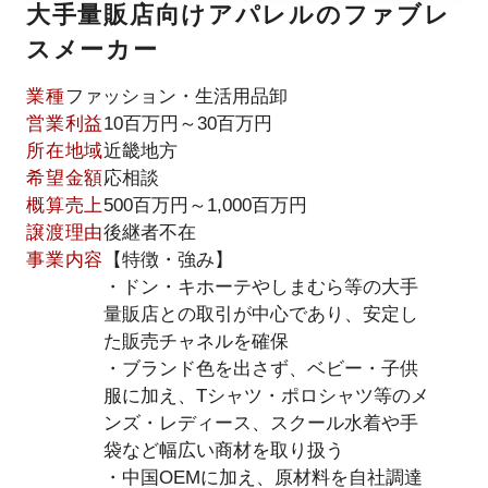
大手量販店向けアパレルのファブレ
スメーカー
業種
ファッション・生活用品卸
営業利益
10百万円～30百万円
所在地域
近畿地方
希望金額
応相談
概算売上
500百万円～1,000百万円
譲渡理由
後継者不在
事業内容
【特徴・強み】
・ドン・キホーテやしまむら等の大手
量販店との取引が中心であり、安定し
た販売チャネルを確保
・ブランド色を出さず、ベビー・子供
服に加え、Tシャツ・ポロシャツ等のメ
ンズ・レディース、スクール水着や手
袋など幅広い商材を取り扱う
・中国OEMに加え、原材料を自社調達