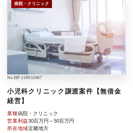
病院・クリニック
No.
HP-218532607
小児科クリニック譲渡案件【無借金
経営】
業種
病院・クリニック
営業利益
30百万円～50百万円
所在地域
近畿地方