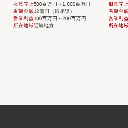
工業【EBITDAマージン
舗・施設ま
算売上
500百万円～1,000百万円
概算売上
1,000
20%超】
能・年商1
望金額
12億円（応相談）
希望金額
120百
業利益
100百万円～200百万円
営業利益
10百万
在地域
近畿地方
所在地域
近畿地