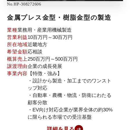
No.
HP-308272606
金属プレス金型・樹脂金型の製造
業種
業務用・産業用機械製造
営業利益
10百万円～30百万円
所在地域
近畿地方
希望金額
応相談
概算売上
250百万円～500百万円
譲渡理由
企業の成長発展
事業内容
【特徴・強み】
・設計から製造・加工までのワンスト
ップ対応
・自動車・農機・物流・防衛にわたる
顧客分散
・EV向け対応企業が業界全体の約30%
に限られる市場での受注基盤
詳細を見る