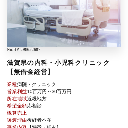
No.
HP-298652607
滋賀県の内科・小児科クリニック
【無借金経営】
業種
病院・クリニック
営業利益
10百万円～30百万円
所在地域
近畿地方
希望金額
応相談
概算売上
譲渡理由
後継者不在
事業内容
【特徴・強み】