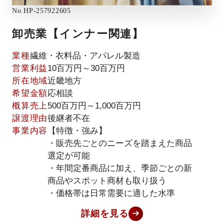
No.
HP-257922605
卸売業【インナー関連】
業種
繊維・衣料品・アパレル製造
営業利益
10百万円～30百万円
所在地域
近畿地方
希望金額
応相談
概算売上
500百万円～1,000百万円
譲渡理由
後継者不在
事業内容
【特徴・強み】
・販売先ごとのニーズを踏まえた商品
選定が可能
・年間定番商品に加え、季節ごとの新
商品やスポット商材も取り扱う
・価格帯は日常需要に適した水準
詳細を見る