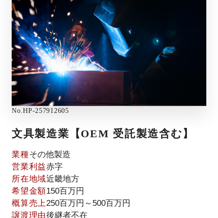
No.
HP-257912605
文具製造業【OEM 受託製造含む】
業種
その他製造
営業利益
赤字
所在地域
近畿地方
希望金額
150百万円
概算売上
250百万円～500百万円
譲渡理由
後継者不在