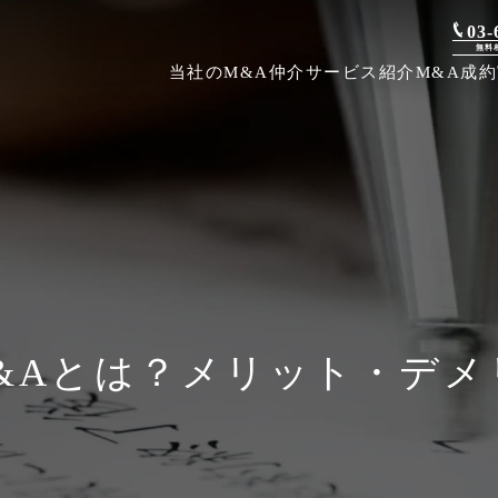
03-
無料
当社のM&A仲介
サービス紹介
M&A成
&Aとは？メリット・デメ