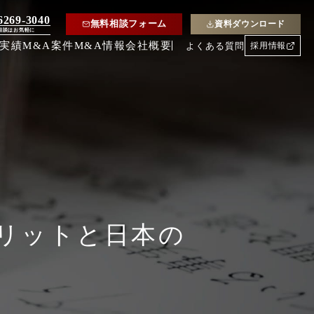
6269-3040
無料相談フォーム
資料ダウンロード
相談はお気軽に
約実績
M&A案件
M&A情報
会社概要
よくある質問
採用情報
リットと日本の