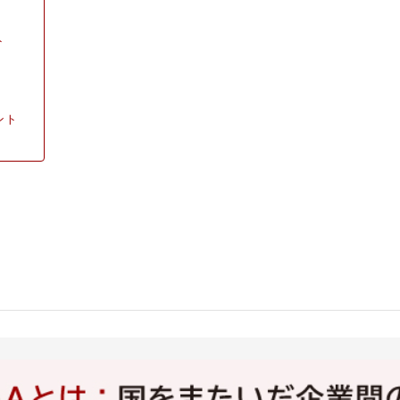
ト
ント
は