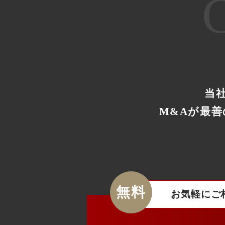
当
M&Aが最
無料
お気軽にご