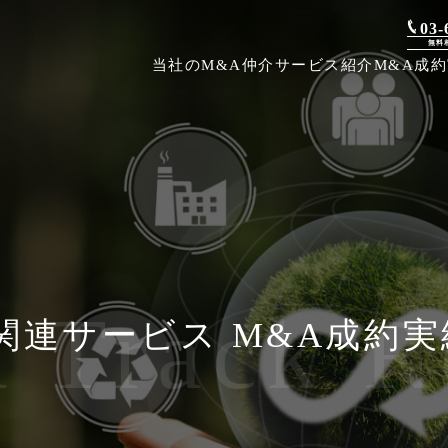
03-
無料
当社のM&A仲介
サービス紹介
M&A成
Track R
関連サービス M&A成約実