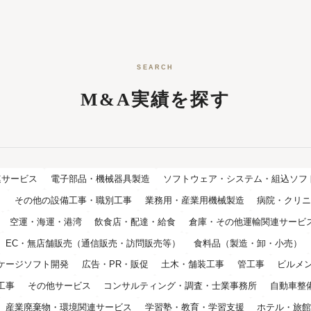
SEARCH
M&A実績を探す
連サービス
電子部品・機械器具製造
ソフトウェア・システム・組込ソフ
ト
その他の設備工事・職別工事
業務用・産業用機械製造
病院・クリ
空運・海運・港湾
飲食店・配達・給食
倉庫・その他運輸関連サービ
EC・無店舗販売（通信販売・訪問販売等）
食料品（製造・卸・小売）
ケージソフト開発
広告・PR・販促
土木・舗装工事
管工事
ビルメ
工事
その他サービス
コンサルティング・調査・士業事務所
自動車整
産業廃棄物・環境関連サービス
学習塾・教育・学習支援
ホテル・旅