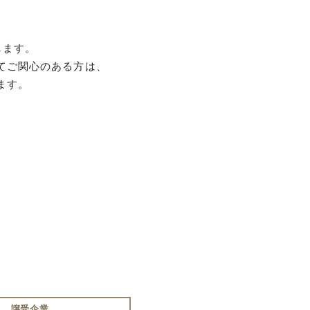
します。
てご関心のある方は、
ます。
譲受企業