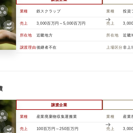
業種
鉄スクラップ
業種
投資
売上
3,000百万円～5,000百万円
売上
3,0
所在地
近畿地方
所在地
近畿
譲渡理由
後継者不在
上場区分
非上
績
譲渡企業
業種
産業廃棄物収集運搬業
業種
産業
売上
100百万円～250百万円
売上
3,0