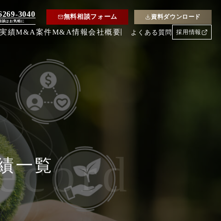
6269-3040
無料相談フォーム
資料ダウンロード
相談はお気軽に
約実績
M&A案件
M&A情報
会社概要
よくある質問
採用情報
ecord
績一覧