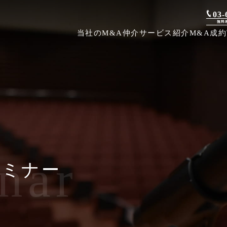
03-
無料
当社のM&A仲介
サービス紹介
M&A成
nar
セミナー