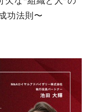
可欠な“組織と人”の
成功法則〜