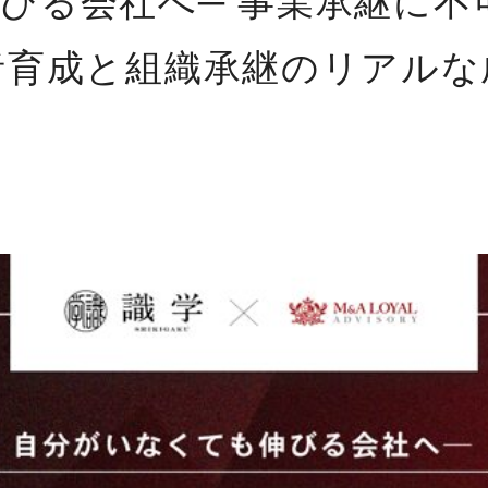
びる会社へ─ 事業承継に不
者育成と組織承継のリアルな