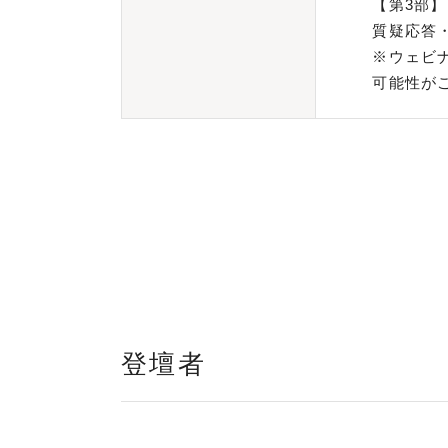
【第3部】
質疑応答
※ウェビ
可能性が
登壇者