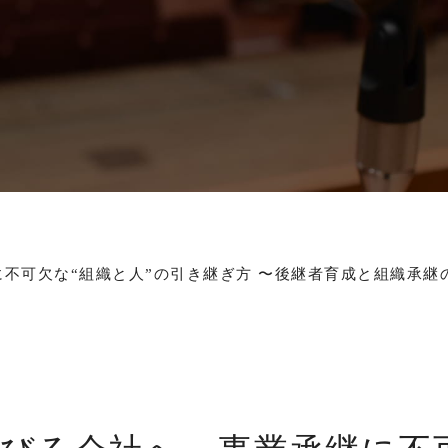
に不可欠な“組織と人”の引き継ぎ方 〜後継者育成と組織承継