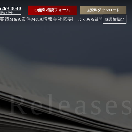
6269-3040
無料相談フォーム
資料ダウンロード
相談はお気軽に
約実績
M&A案件
M&A情報
会社概要
よくある質問
採用情報
 Release