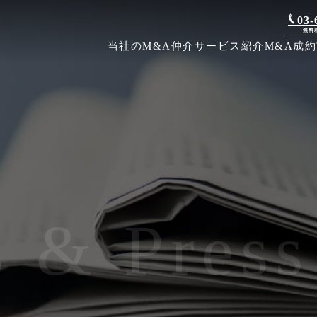
03-
無料
当社のM&A仲介
サービス紹介
M&A成
s &
Press