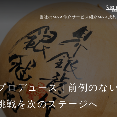
03-
無料
当社のM&A仲介
サービス紹介
M&A成
プロデュース｜前例のな
挑戦を次のステージへ