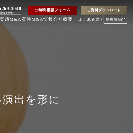
6269-3040
無料相談フォーム
資料ダウンロード
相談はお気軽に
約実績
M&A案件
M&A情報
会社概要
よくある質問
採用情報
い演出を形に