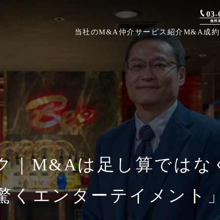
03-
無料
当社のM&A仲介
サービス紹介
M&A成
ク｜M&Aは足し算ではな
驚くエンターテイメント