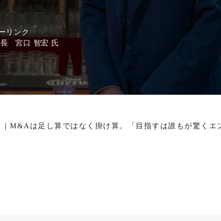
ーリンク
長 宮口 智宏 氏
ク｜M&Aは足し算ではなく掛け算。「目指すは誰もが驚くエ