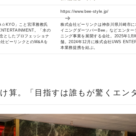
https://www.bee-style.jp/
A☆KYO」こと宮澤雅教氏
株式会社ビーリンクは神奈川県川崎市に
TERTAINMENT。「水の
イニングダーツバーBee」などエンター
念としたプロフェッショナ
ニング事業を展開する会社。2025年1月
式会社ビーリンクとのM&Aを
舗。2024年12月に株式会社UWS ENTER
本業務提携を結ぶ。
掛け算。「目指すは誰もが驚くエン