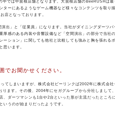
の中では中規模店舗となります。大規模店舗のBeeRUSHは最
ンターにあるようなゲーム機器など様々なコンテンツを取り
たお店となっております。
間演出」と「従業員」になります。当社がダイニングダーツバ
重厚感のある内装や音響設備など「空間演出」の部分で当社
レーション」に関しても他社と比較しても強みと胸を張れる
と思います。
囲でお聞かせください。
ってしまいますが、株式会社ビーリンクば2002年に株式会
おります。その後、2004年にセガグループから分社しまし
店、ダーツマシンも1台や2台といった形が主流だったところ
というのが始まりだったようです。