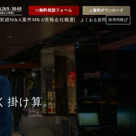
6269-3040
無料相談フォーム
資料ダウンロード
相談はお気軽に
約実績
M&A案件
M&A情報
会社概要
よくある質問
採用情報
く掛け算。
」