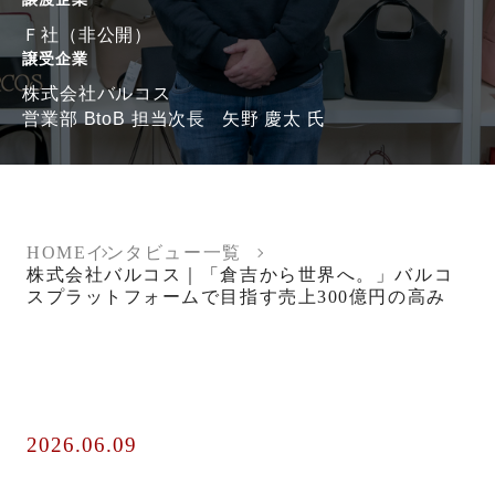
Ｆ社（非公開）
譲受企業
株式会社バルコス
営業部 BtoB 担当次長 矢野 慶太 氏
HOME
インタビュー一覧
株式会社バルコス｜「倉吉から世界へ。」バルコ
スプラットフォームで目指す売上300億円の高み
2026.06.09